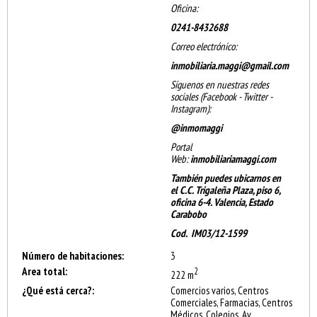
Oficina:
0241-8432688
Correo electrónico:
inmobiliaria.maggi@gmail.com
Síguenos en nuestras redes
sociales (Facebook - Twitter -
Instagram):
@inmomaggi
Portal
Web:
inmobiliariamaggi.com
También puedes ubicarnos en
el C.C. Trigaleña Plaza, piso 6,
oficina 6-4. Valencia, Estado
Carabobo
Cod. IM03/12-1599
Número de habitaciones:
3
Area total:
2
222 m
¿Qué está cerca?:
Comercios varios, Centros
Comerciales, Farmacias, Centros
Médicos, Colegios, Av.