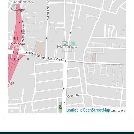
Leaflet
OpenStreetMap
| ©
contributors