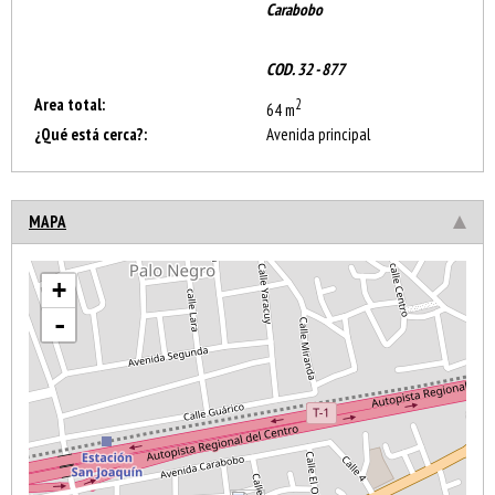
Carabobo
COD. 32 - 877
Area total:
2
64 m
¿Qué está cerca?:
Avenida principal
MAPA
+
-