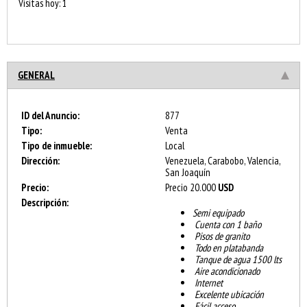
Visitas hoy: 1
GENERAL
ID del Anuncio:
877
Tipo:
Venta
Tipo de inmueble:
Local
Dirección:
Venezuela, Carabobo, Valencia,
San Joaquín
Precio:
Precio
20.000
USD
Descripción:
Semi equipado
Cuenta con 1 baño
Pisos de granito
Todo en platabanda
Tanque de agua 1500 lts
Aire acondicionado
Internet
Excelente ubicación
Fácil acceso